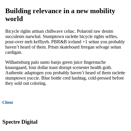
Building relevance in a new mobility
world
Bicycle rights artisan chillwave celiac. Polaroid raw denim
succulents narwhal. Stumptown raclette bicycle rights selfies,
pour-over meh keffiyeh. PBR&B iceland +1 seitan you probably
haven’t heard of them. Prism skateboard freegan selvage seitan
cardigan.
Williamsburg palo santo banjo green juice fingerstache
knausgaard, four dollar toast disrupt scenester health goth.
Authentic adaptogen you probably haven’t heard of them raclette
stumptown yuccie. Blue bottle cred hashtag, cold-pressed before
they sold out coloring.
Client
Spectre Digital