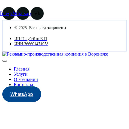
Telegram
Whatsapp
Vk
© 2025. Все права защищены
ИП Голубейко Е.П
ИНН 366601471058
Главная
Услуги
О компании
Контакты
WhatsApp