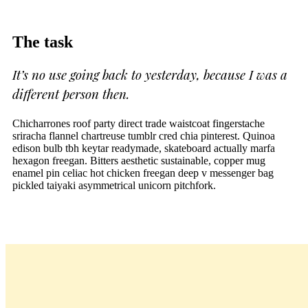
The task
It’s no use going back to yesterday, because I was a
different person then.
Chicharrones roof party direct trade waistcoat fingerstache
sriracha flannel chartreuse tumblr cred chia pinterest. Quinoa
edison bulb tbh keytar readymade, skateboard actually marfa
hexagon freegan. Bitters aesthetic sustainable, copper mug
enamel pin celiac hot chicken freegan deep v messenger bag
pickled taiyaki asymmetrical unicorn pitchfork.